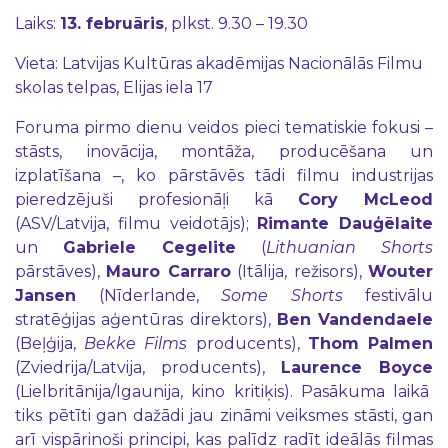
Laiks:
13. februāris
, plkst. 9.30 – 19.30
Vieta: Latvijas Kultūras akadēmijas Nacionālās Filmu
skolas telpas, Elijas iela 17
Foruma pirmo dienu veidos pieci tematiskie fokusi –
stāsts, inovācija, montāža, producēšana un
izplatīšana –, ko pārstāvēs tādi filmu industrijas
pieredzējuši profesionāļi kā
Cory McLeod
(ASV/Latvija, filmu veidotājs);
Rimante Dauģēlaite
un
Gabriele Cegelite
(
Lithuanian Shorts
pārstāves),
Mauro Carraro
(Itālija, režisors),
Wouter
Jansen
(Nīderlande,
Some Shorts
festivālu
stratēģijas aģentūras direktors),
Ben Vandendaele
(Beļģija,
Bekke Films
producents),
Thom Palmen
(Zviedrija/Latvija, producents),
Laurence Boyce
(Lielbritānija/Igaunija, kino kritiķis). Pasākuma laikā
tiks pētīti gan dažādi jau zināmi veiksmes stāsti, gan
arī vispārinoši principi, kas palīdz radīt ideālās filmas