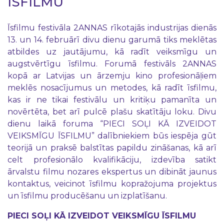
ĪSFILMU
Īsfilmu festivāla 2ANNAS rīkotajās industrijas dienās
13. un 14. februārī divu dienu garumā tiks meklētas
atbildes uz jautājumu, kā radīt veiksmīgu un
augstvērtīgu īsfilmu. Forumā festivāls 2ANNAS
kopā ar Latvijas un ārzemju kino profesionāļiem
meklēs nosacījumus un metodes, kā radīt īsfilmu,
kas ir ne tikai festivālu un kritiķu pamanīta un
novērtēta, bet arī pulcē plašu skatītāju loku. Divu
dienu laikā foruma “PIECI SOĻI KĀ IZVEIDOT
VEIKSMĪGU ĪSFILMU” dalībniekiem būs iespēja gūt
teorijā un praksē balstītas papildu zināšanas, kā arī
celt profesionālo kvalifikāciju, izdevība satikt
ārvalstu filmu nozares ekspertus un dibināt jaunus
kontaktus, veicinot īsfilmu kopražojuma projektus
un īsfilmu producēšanu un izplatīšanu.
PIECI SOĻI KĀ IZVEIDOT VEIKSMĪGU ĪSFILMU