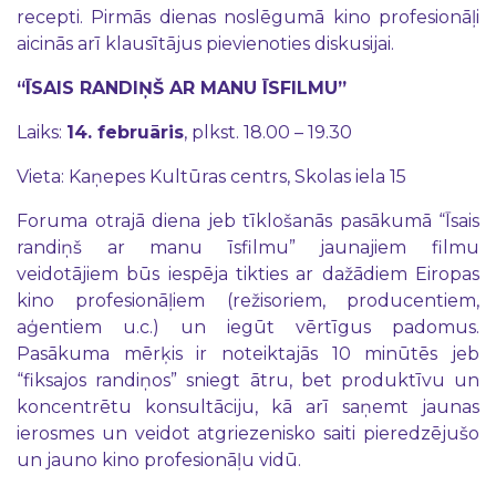
recepti. Pirmās dienas noslēgumā kino profesionāļi
aicinās arī klausītājus pievienoties diskusijai.
“ĪSAIS RANDIŅŠ AR MANU ĪSFILMU”
Laiks:
14. februāris
, plkst. 18.00 – 19.30
Vieta: Kaņepes Kultūras centrs, Skolas iela 15
Foruma otrajā diena jeb tīklošanās pasākumā “Īsais
randiņš ar manu īsfilmu” jaunajiem filmu
veidotājiem būs iespēja tikties ar dažādiem Eiropas
kino profesionāļiem (režisoriem, producentiem,
aģentiem u.c.) un iegūt vērtīgus padomus.
Pasākuma mērķis ir noteiktajās 10 minūtēs jeb
“fiksajos randiņos” sniegt ātru, bet produktīvu un
koncentrētu konsultāciju, kā arī saņemt jaunas
ierosmes un veidot atgriezenisko saiti pieredzējušo
un jauno kino profesionāļu vidū.